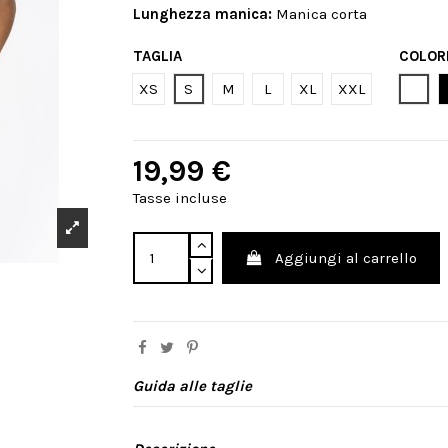
Lunghezza manica:
Manica corta
TAGLIA
COLOR
Bian
XS
S
M
L
XL
XXL
19,99 €
Tasse incluse
Aggiungi al carrello
Guida alle taglie