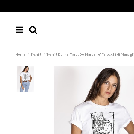
Home
T-shirt
T-shirt Donna "Tarot De Marseille" Tarocchi di Marsigl