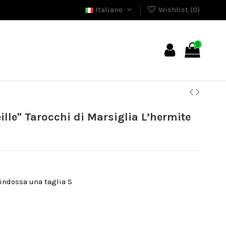
Italiano
Wishlist (
0
)
0
ille" Tarocchi di Marsiglia L’hermite
 indossa una taglia S