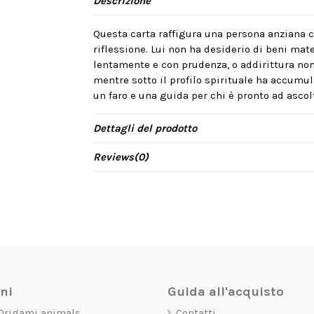
Descrizione
Questa carta raffigura una persona anziana c
riflessione. Lui non ha desiderio di beni mate
lentamente e con prudenza, o addirittura non 
mentre sotto il profilo spirituale ha accumu
un faro e una guida per chi è pronto ad ascolt
Dettagli del prodotto
Reviews
(0)
oni
Guida all'acquisto
 Origami animals
Contatti