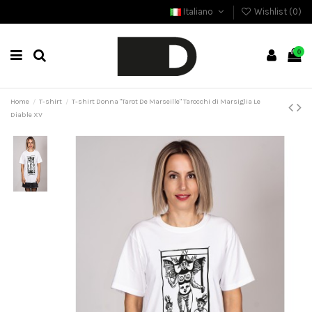
Italiano
Wishlist (
0
)
0
Home
T-shirt
T-shirt Donna "Tarot De Marseille" Tarocchi di Marsiglia Le
Diable XV