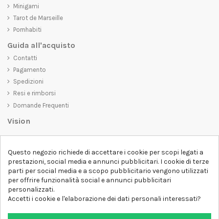
Minigami
Tarot de Marseille
Pornhabiti
Guida all'acquisto
Contatti
Pagamento
Spedizioni
Resi e rimborsi
Domande Frequenti
Vision
D-SHIRT
si impegna a creare prodotti di alta qualità che non solo siano
belli da vedere, ma che trasmettano anche un messaggio importante.
Questo negozio richiede di accettare i cookie per scopi legati a
Che siate alla ricerca di una t-shirt unica e di tendenza, di una felpa
prestazioni, social media e annunci pubblicitari. I cookie di terze
comoda e accogliente o di un accessorio esclusivo,
D-SHIRT
ha
parti per social media e a scopo pubblicitario vengono utilizzati
qualcosa per tutti.
per offrire funzionalità social e annunci pubblicitari
Follow us
personalizzati.
Accetti i cookie e l'elaborazione dei dati personali interessati?
Newsletter