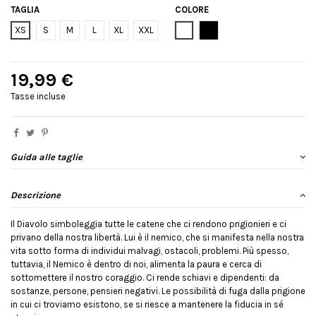
TAGLIA
COLORE
Bianco
Nero
XS
S
M
L
XL
XXL
19,99 €
Tasse incluse
Guida alle taglie
Descrizione
Il Diavolo simboleggia tutte le catene che ci rendono prigionieri e ci
privano della nostra libertà. Lui è il nemico, che si manifesta nella nostra
vita sotto forma di individui malvagi, ostacoli, problemi. Più spesso,
tuttavia, il Nemico è dentro di noi, alimenta la paura e cerca di
sottomettere il nostro coraggio. Ci rende schiavi e dipendenti: da
sostanze, persone, pensieri negativi. Le possibilità di fuga dalla prigione
in cui ci troviamo esistono, se si riesce a mantenere la fiducia in sé