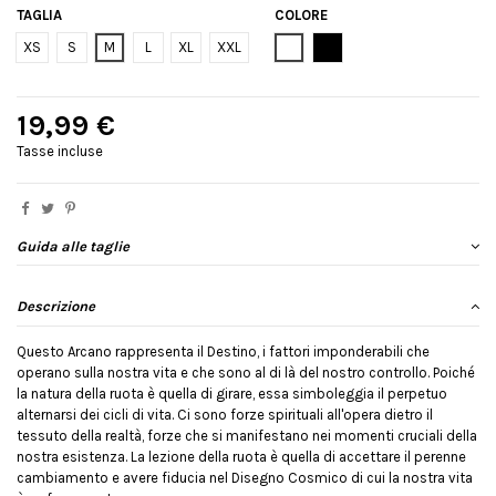
TAGLIA
COLORE
Bianco
Nero
XS
S
M
L
XL
XXL
19,99 €
Tasse incluse
Guida alle taglie
Descrizione
Questo Arcano rappresenta il Destino, i fattori imponderabili che
operano sulla nostra vita e che sono al di là del nostro controllo. Poiché
la natura della ruota è quella di girare, essa simboleggia il perpetuo
alternarsi dei cicli di vita. Ci sono forze spirituali all'opera dietro il
tessuto della realtà, forze che si manifestano nei momenti cruciali della
nostra esistenza. La lezione della ruota è quella di accettare il perenne
cambiamento e avere fiducia nel Disegno Cosmico di cui la nostra vita