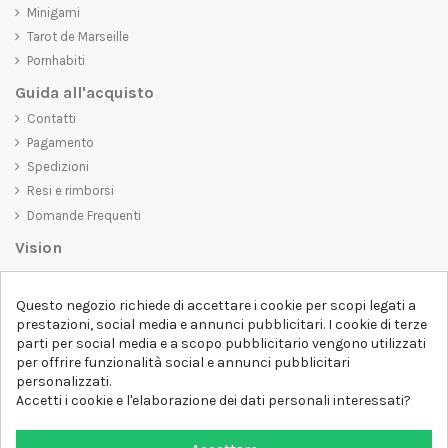
Minigami
Tarot de Marseille
Pornhabiti
Guida all'acquisto
Contatti
Pagamento
Spedizioni
Resi e rimborsi
Domande Frequenti
Vision
D-SHIRT
si impegna a creare prodotti di alta qualità che non solo siano
Questo negozio richiede di accettare i cookie per scopi legati a
belli da vedere, ma che trasmettano anche un messaggio importante.
prestazioni, social media e annunci pubblicitari. I cookie di terze
Che siate alla ricerca di una t-shirt unica e di tendenza, di una felpa
parti per social media e a scopo pubblicitario vengono utilizzati
comoda e accogliente o di un accessorio esclusivo,
D-SHIRT
ha
per offrire funzionalità social e annunci pubblicitari
qualcosa per tutti.
Follow us
personalizzati.
Accetti i cookie e l'elaborazione dei dati personali interessati?
Newsletter