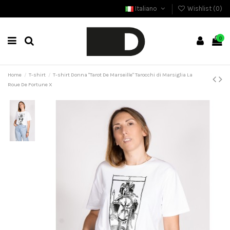
Italiano
Wishlist (
0
)
0
Home
T-shirt
T-shirt Donna "Tarot De Marseille" Tarocchi di Marsiglia La
Roue De Fortune X