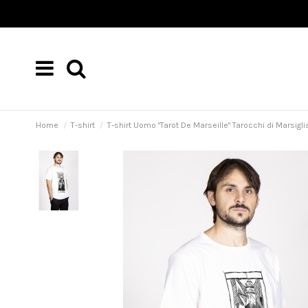
Home
T-shirt
T-shirt Uomo "Tarot De Marseille" Tarocchi di Marsigli