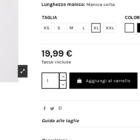
Lunghezza manica:
Manica corta
TAGLIA
COLOR
Bian
XS
S
M
L
XL
XXL
19,99 €
Tasse incluse
Aggiungi al carrello
Guida alle taglie