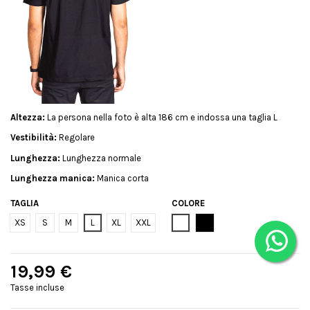
Altezza:
La persona nella foto è alta 186 cm e indossa una taglia L
Vestibilità:
Regolare
Lunghezza:
Lunghezza normale
Lunghezza manica:
Manica corta
TAGLIA
COLORE
Bianco
Nero
XS
S
M
L
XL
XXL
19,99 €
Tasse incluse