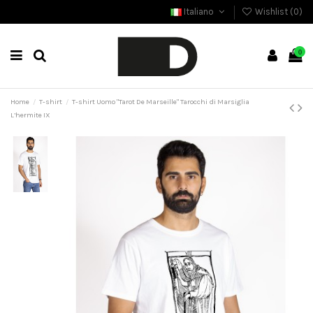
Italiano
Wishlist (
0
)
0
Home
T-shirt
T-shirt Uomo "Tarot De Marseille" Tarocchi di Marsiglia
L’hermite IX