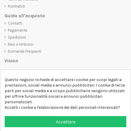
Pornhabiti
Guida all'acquisto
Contatti
Pagamento
Spedizioni
Resi e rimborsi
Domande Frequenti
Vision
D-SHIRT
si impegna a creare prodotti di alta qualità che non solo siano
belli da vedere, ma che trasmettano anche un messaggio importante.
Questo negozio richiede di accettare i cookie per scopi legati a
Che siate alla ricerca di una t-shirt unica e di tendenza, di una felpa
prestazioni, social media e annunci pubblicitari. I cookie di terze
comoda e accogliente o di un accessorio esclusivo,
D-SHIRT
ha
parti per social media e a scopo pubblicitario vengono utilizzati
qualcosa per tutti.
per offrire funzionalità social e annunci pubblicitari
Follow us
personalizzati.
Accetti i cookie e l'elaborazione dei dati personali interessati?
Newsletter
Accettare