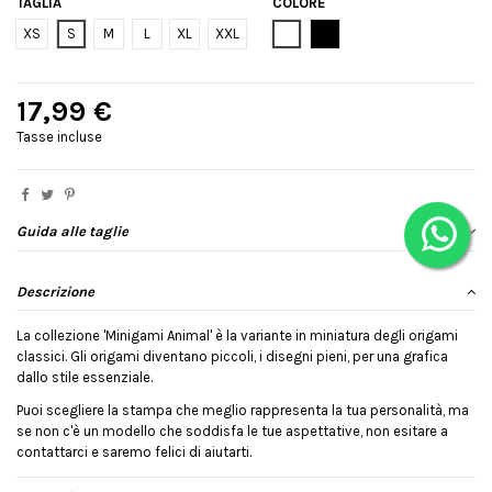
TAGLIA
COLORE
Bianco
Nero
XS
S
M
L
XL
XXL
17,99 €
Tasse incluse
Guida alle taglie
Descrizione
La collezione 'Minigami Animal' è la variante in miniatura degli origami
classici. Gli origami diventano piccoli, i disegni pieni, per una grafica
dallo stile essenziale.
Puoi scegliere la stampa che meglio rappresenta la tua personalità, ma
se non c'è un modello che soddisfa le tue aspettative, non esitare a
contattarci e saremo felici di aiutarti.