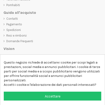
Pornhabiti
Guida all'acquisto
Contatti
Pagamento
Spedizioni
Resi e rimborsi
Domande Frequenti
Vision
D-SHIRT
si impegna a creare prodotti di alta qualità che non solo siano
Questo negozio richiede di accettare i cookie per scopi legati a
belli da vedere, ma che trasmettano anche un messaggio importante.
prestazioni, social media e annunci pubblicitari. I cookie di terze
Che siate alla ricerca di una t-shirt unica e di tendenza, di una felpa
parti per social media e a scopo pubblicitario vengono utilizzati
comoda e accogliente o di un accessorio esclusivo,
D-SHIRT
ha
per offrire funzionalità social e annunci pubblicitari
qualcosa per tutti.
Follow us
personalizzati.
Accetti i cookie e l'elaborazione dei dati personali interessati?
Newsletter
Accettare