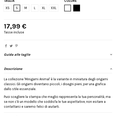
TAGLIA
COLORE
Bianco
Nero
XS
S
M
L
XL
XXL
17,99 €
Tasse incluse
Guida alle taglie
Descrizione
La collezione 'Minigami Animal' è la variante in miniatura degli origami
classici. Gli origami diventano piccoli, i disegni pieni, per una grafica
dallo stile essenziale.
Puoi scegliere la stampa che meglio rappresenta la tua personalità, ma
se non c'è un modello che soddisfa le tue aspettative, non esitare a
contattarci e saremo felici di aiutarti.