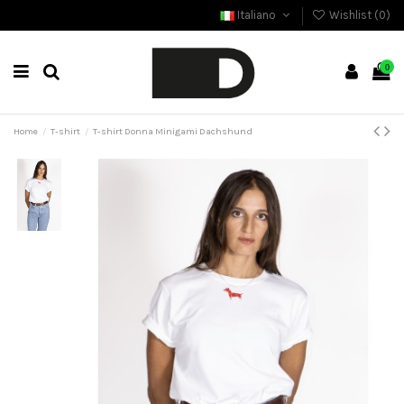
Italiano
Wishlist (
0
)
0
Home
T-shirt
T-shirt Donna Minigami Dachshund