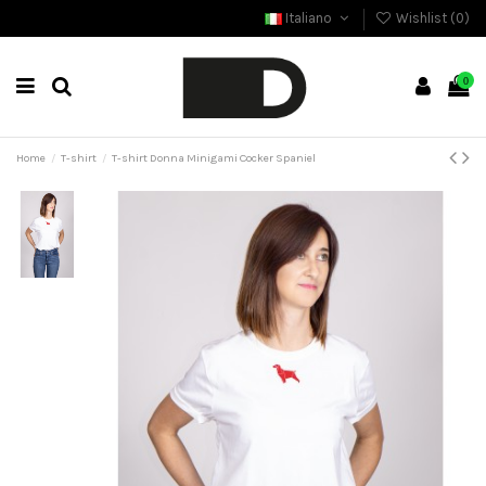
Italiano
Wishlist (
0
)
0
Home
T-shirt
T-shirt Donna Minigami Cocker Spaniel