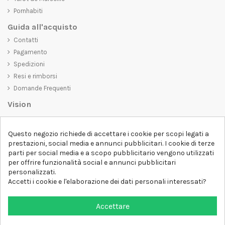
Pornhabiti
Guida all'acquisto
Contatti
Pagamento
Spedizioni
Resi e rimborsi
Domande Frequenti
Vision
D-SHIRT
si impegna a creare prodotti di alta qualità che non solo siano
Questo negozio richiede di accettare i cookie per scopi legati a
belli da vedere, ma che trasmettano anche un messaggio importante.
prestazioni, social media e annunci pubblicitari. I cookie di terze
Che siate alla ricerca di una t-shirt unica e di tendenza, di una felpa
parti per social media e a scopo pubblicitario vengono utilizzati
comoda e accogliente o di un accessorio esclusivo,
D-SHIRT
ha
per offrire funzionalità social e annunci pubblicitari
qualcosa per tutti.
Follow us
personalizzati.
Accetti i cookie e l'elaborazione dei dati personali interessati?
Newsletter
Accettare