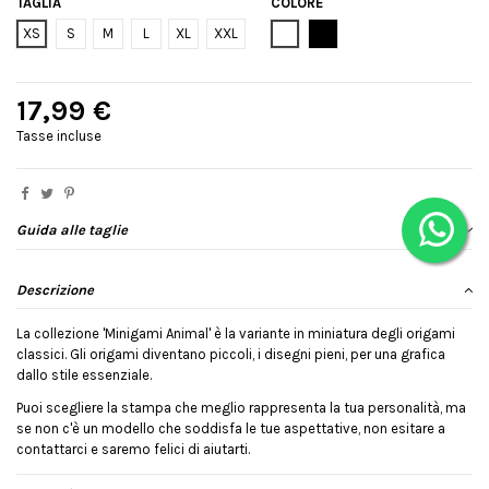
TAGLIA
COLORE
Bianco
Nero
XS
S
M
L
XL
XXL
17,99 €
Tasse incluse
Guida alle taglie
Descrizione
La collezione 'Minigami Animal' è la variante in miniatura degli origami
classici. Gli origami diventano piccoli, i disegni pieni, per una grafica
dallo stile essenziale.
Puoi scegliere la stampa che meglio rappresenta la tua personalità, ma
se non c'è un modello che soddisfa le tue aspettative, non esitare a
contattarci e saremo felici di aiutarti.