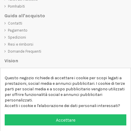
Pornhabiti
Guida all'acquisto
Contatti
Pagamento
Spedizioni
Resi e rimborsi
Domande Frequenti
Vision
D-SHIRT
si impegna a creare prodotti di alta qualità che non solo siano
Questo negozio richiede di accettare i cookie per scopi legati a
belli da vedere, ma che trasmettano anche un messaggio importante.
prestazioni, social media e annunci pubblicitari. I cookie di terze
Che siate alla ricerca di una t-shirt unica e di tendenza, di una felpa
parti per social media e a scopo pubblicitario vengono utilizzati
comoda e accogliente o di un accessorio esclusivo,
D-SHIRT
ha
per offrire funzionalità social e annunci pubblicitari
qualcosa per tutti.
Follow us
personalizzati.
Accetti i cookie e l'elaborazione dei dati personali interessati?
Newsletter
Accettare