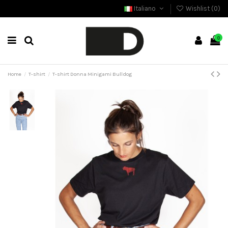
Italiano
Wishlist (
0
)
0
Home
T-shirt
T-shirt Donna Minigami Bulldog