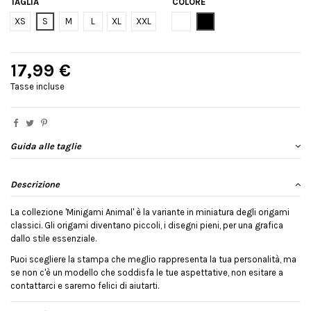
TAGLIA
COLORE
Bianco
Nero
XS
S
M
L
XL
XXL
17,99 €
Tasse incluse
Guida alle taglie
Descrizione
La collezione 'Minigami Animal' è la variante in miniatura degli origami
classici. Gli origami diventano piccoli, i disegni pieni, per una grafica
dallo stile essenziale.
Puoi scegliere la stampa che meglio rappresenta la tua personalità, ma
se non c'è un modello che soddisfa le tue aspettative, non esitare a
contattarci e saremo felici di aiutarti.