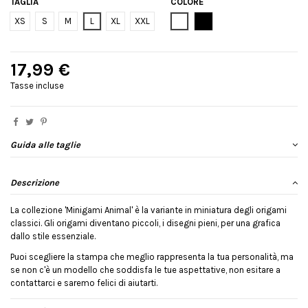
TAGLIA
COLORE
Bianco
Nero
XS
S
M
L
XL
XXL
17,99 €
Tasse incluse
Guida alle taglie
Descrizione
La collezione 'Minigami Animal' è la variante in miniatura degli origami
classici. Gli origami diventano piccoli, i disegni pieni, per una grafica
dallo stile essenziale.
Puoi scegliere la stampa che meglio rappresenta la tua personalità, ma
se non c'è un modello che soddisfa le tue aspettative, non esitare a
contattarci e saremo felici di aiutarti.