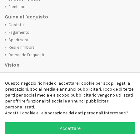
Pornhabiti
Guida all'acquisto
Contatti
Pagamento
Spedizioni
Resi e rimborsi
Domande Frequenti
Vision
D-SHIRT
si impegna a creare prodotti di alta qualità che non solo siano
Questo negozio richiede di accettare i cookie per scopi legati a
belli da vedere, ma che trasmettano anche un messaggio importante.
prestazioni, social media e annunci pubblicitari. I cookie di terze
Che siate alla ricerca di una t-shirt unica e di tendenza, di una felpa
parti per social media e a scopo pubblicitario vengono utilizzati
comoda e accogliente o di un accessorio esclusivo,
D-SHIRT
ha
per offrire funzionalità social e annunci pubblicitari
qualcosa per tutti.
Follow us
personalizzati.
Accetti i cookie e l'elaborazione dei dati personali interessati?
Newsletter
Accettare