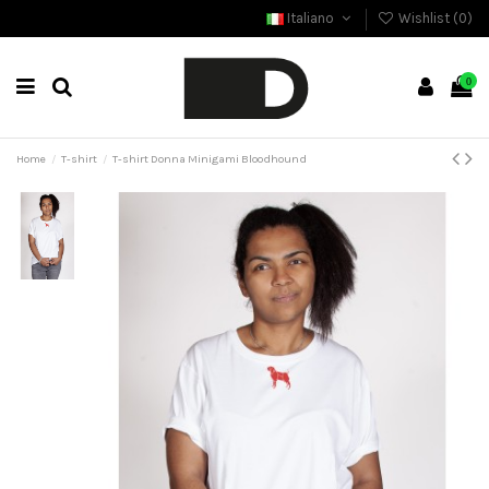
Italiano
Wishlist (
0
)
0
Home
T-shirt
T-shirt Donna Minigami Bloodhound