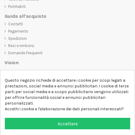
Pornhabiti
Guida all'acquisto
Contatti
Pagamento
Spedizioni
Resi e rimborsi
Domande Frequenti
Vision
D-SHIRT
si impegna a creare prodotti di alta qualità che non solo siano
Questo negozio richiede di accettare i cookie per scopi legati a
belli da vedere, ma che trasmettano anche un messaggio importante.
prestazioni, social media e annunci pubblicitari. I cookie di terze
Che siate alla ricerca di una t-shirt unica e di tendenza, di una felpa
parti per social media e a scopo pubblicitario vengono utilizzati
comoda e accogliente o di un accessorio esclusivo,
D-SHIRT
ha
per offrire funzionalità social e annunci pubblicitari
qualcosa per tutti.
Follow us
personalizzati.
Accetti i cookie e l'elaborazione dei dati personali interessati?
Newsletter
Accettare