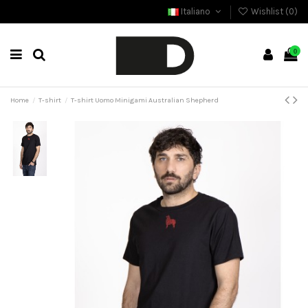
Italiano
Wishlist (
0
)
0
Home
T-shirt
T-shirt Uomo Minigami Australian Shepherd