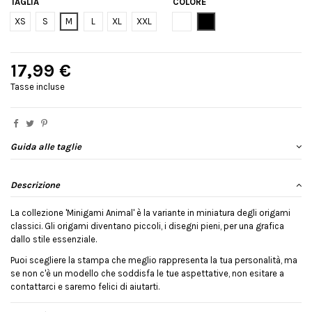
TAGLIA
COLORE
Bianco
Nero
XS
S
M
L
XL
XXL
17,99 €
Tasse incluse
Guida alle taglie
Descrizione
La collezione 'Minigami Animal' è la variante in miniatura degli origami
classici. Gli origami diventano piccoli, i disegni pieni, per una grafica
dallo stile essenziale.
Puoi scegliere la stampa che meglio rappresenta la tua personalità, ma
se non c'è un modello che soddisfa le tue aspettative, non esitare a
contattarci e saremo felici di aiutarti.