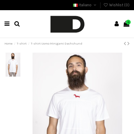
Italiano
Wishlist (
0
)
0
Home
T-shirt
T-shirt Uomo Minigami Dachshund