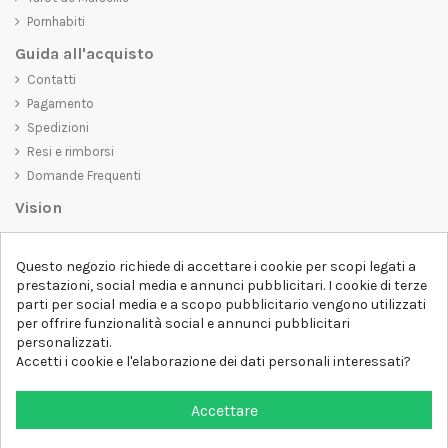
Pornhabiti
Guida all'acquisto
Contatti
Pagamento
Spedizioni
Resi e rimborsi
Domande Frequenti
Vision
D-SHIRT
si impegna a creare prodotti di alta qualità che non solo siano
Questo negozio richiede di accettare i cookie per scopi legati a
belli da vedere, ma che trasmettano anche un messaggio importante.
prestazioni, social media e annunci pubblicitari. I cookie di terze
Che siate alla ricerca di una t-shirt unica e di tendenza, di una felpa
parti per social media e a scopo pubblicitario vengono utilizzati
comoda e accogliente o di un accessorio esclusivo,
D-SHIRT
ha
per offrire funzionalità social e annunci pubblicitari
qualcosa per tutti.
Follow us
personalizzati.
Accetti i cookie e l'elaborazione dei dati personali interessati?
Newsletter
Accettare