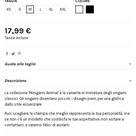
TAGLIA
COLORE
Bianco
Nero
XS
S
M
L
XL
XXL
17,99 €
Tasse incluse
Guida alle taglie
Descrizione
La collezione 'Minigami Animal' è la variante in miniatura degli origami
classici. Gli origami diventano piccoli, i disegni pieni, per una grafica
dallo stile essenziale.
Puoi scegliere la stampa che meglio rappresenta la tua personalità, ma
se non c'è un modello che soddisfa le tue aspettative, non esitare a
contattarci e saremo felici di aiutarti.