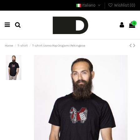
Italiano
Wishlist (
0
)
0
Home
T-shirt
T-shirt Uomo Pop Origami Pekingese