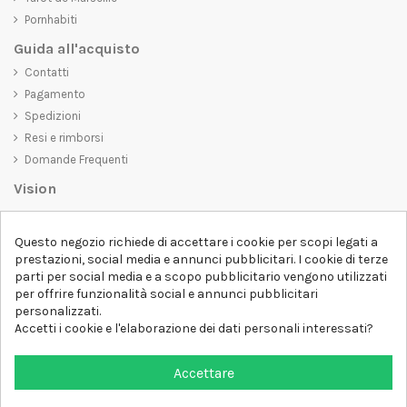
Pornhabiti
Guida all'acquisto
Contatti
Pagamento
Spedizioni
Resi e rimborsi
Domande Frequenti
Vision
D-SHIRT
si impegna a creare prodotti di alta qualità che non solo siano
Questo negozio richiede di accettare i cookie per scopi legati a
belli da vedere, ma che trasmettano anche un messaggio importante.
prestazioni, social media e annunci pubblicitari. I cookie di terze
Che siate alla ricerca di una t-shirt unica e di tendenza, di una felpa
parti per social media e a scopo pubblicitario vengono utilizzati
comoda e accogliente o di un accessorio esclusivo,
D-SHIRT
ha
per offrire funzionalità social e annunci pubblicitari
qualcosa per tutti.
Follow us
personalizzati.
Accetti i cookie e l'elaborazione dei dati personali interessati?
Newsletter
Accettare