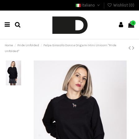
Italiano
Wishlist (
0
)
0
Home
Pride Unfolded
Felpa Girocollo Donna Origami Mini Unicorn "Pride
Unfolded"