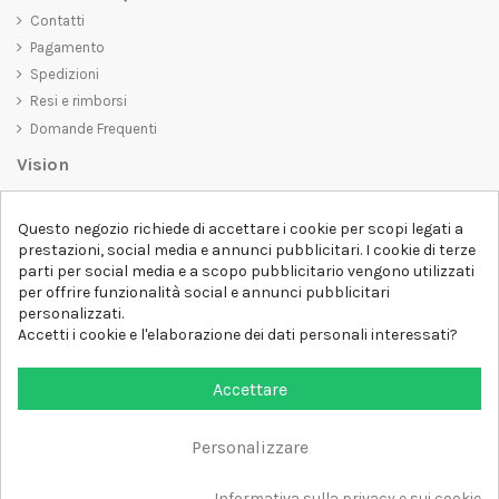
Contatti
Pagamento
Spedizioni
Resi e rimborsi
Domande Frequenti
Vision
D-SHIRT
si impegna a creare prodotti di alta qualità che non solo siano
Questo negozio richiede di accettare i cookie per scopi legati a
belli da vedere, ma che trasmettano anche un messaggio importante.
prestazioni, social media e annunci pubblicitari. I cookie di terze
Che siate alla ricerca di una t-shirt unica e di tendenza, di una felpa
parti per social media e a scopo pubblicitario vengono utilizzati
comoda e accogliente o di un accessorio esclusivo,
D-SHIRT
ha
per offrire funzionalità social e annunci pubblicitari
qualcosa per tutti.
Follow us
personalizzati.
Accetti i cookie e l'elaborazione dei dati personali interessati?
Newsletter
Accettare
Personalizzare
Aggiungi al carrello
Tutti i diritti sono riservati DSHIRT - P.IVA 04979670652
Informativa sulla privacy e sui cookie