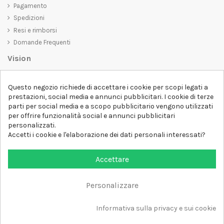
Pagamento
Spedizioni
Resi e rimborsi
Domande Frequenti
Vision
D-SHIRT
si impegna a creare prodotti di alta qualità che non solo siano
Questo negozio richiede di accettare i cookie per scopi legati a
belli da vedere, ma che trasmettano anche un messaggio importante.
prestazioni, social media e annunci pubblicitari. I cookie di terze
Che siate alla ricerca di una t-shirt unica e di tendenza, di una felpa
parti per social media e a scopo pubblicitario vengono utilizzati
comoda e accogliente o di un accessorio esclusivo,
D-SHIRT
ha
per offrire funzionalità social e annunci pubblicitari
qualcosa per tutti.
Follow us
personalizzati.
Accetti i cookie e l'elaborazione dei dati personali interessati?
Newsletter
Accettare
Personalizzare
Aggiungi al carrello
Tutti i diritti sono riservati DSHIRT - P.IVA 04979670652
Informativa sulla privacy e sui cookie
Sviluppato con ❤️ da FM-FUTURESHOP
https://fmfutureshop.com/