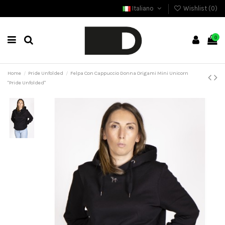
Italiano
Wishlist (
0
)
0
Home
Pride Unfolded
Felpa Con Cappuccio Donna Origami Mini Unicorn
"Pride Unfolded"