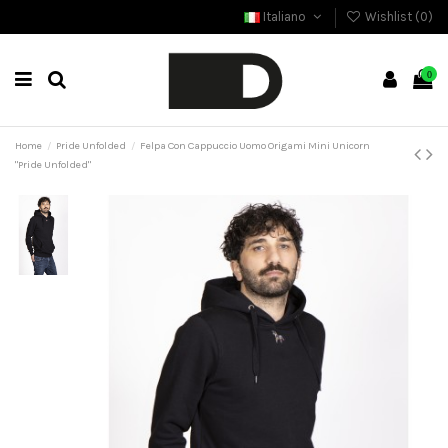
Italiano
Wishlist (
0
)
0
Home
Pride Unfolded
Felpa Con Cappuccio Uomo Origami Mini Unicorn
"Pride Unfolded"