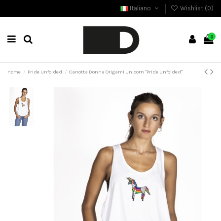
Italiano
Wishlist (
0
)
0
Home
Pride Unfolded
Canotta Donna Origami Unicorn "Pride Unfolded"