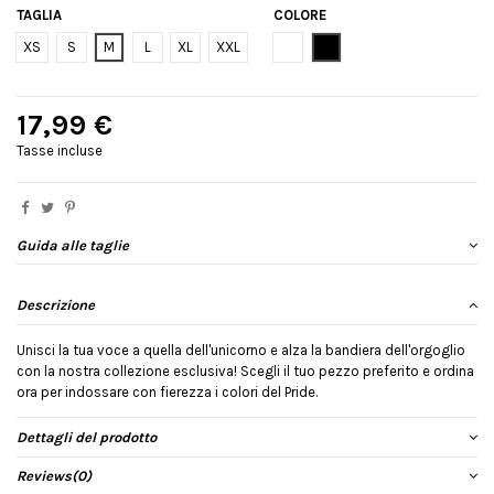
TAGLIA
COLORE
Bianco
Nero
XS
S
M
L
XL
XXL
17,99 €
Tasse incluse
Guida alle taglie
Descrizione
Unisci la tua voce a quella dell'unicorno e alza la bandiera dell'orgoglio
con la nostra collezione esclusiva! Scegli il tuo pezzo preferito e ordina
ora per indossare con fierezza i colori del Pride.
Dettagli del prodotto
Reviews
(0)