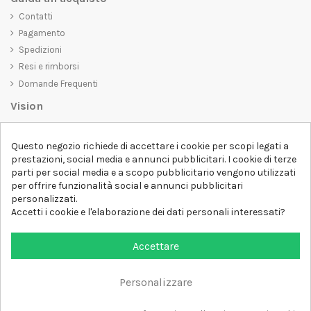
Contatti
Pagamento
Spedizioni
Resi e rimborsi
Domande Frequenti
Vision
D-SHIRT
si impegna a creare prodotti di alta qualità che non solo siano
Questo negozio richiede di accettare i cookie per scopi legati a
belli da vedere, ma che trasmettano anche un messaggio importante.
prestazioni, social media e annunci pubblicitari. I cookie di terze
Che siate alla ricerca di una t-shirt unica e di tendenza, di una felpa
parti per social media e a scopo pubblicitario vengono utilizzati
comoda e accogliente o di un accessorio esclusivo,
D-SHIRT
ha
per offrire funzionalità social e annunci pubblicitari
qualcosa per tutti.
Follow us
personalizzati.
Accetti i cookie e l'elaborazione dei dati personali interessati?
Newsletter
Accettare
Personalizzare
Aggiungi al carrello
Tutti i diritti sono riservati DSHIRT - P.IVA 04979670652