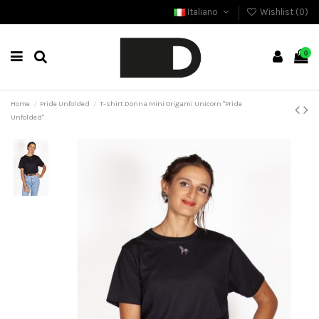
Italiano
Wishlist (
0
)
0
Home
Pride Unfolded
T-shirt Donna Mini Origami Unicorn "Pride
Unfolded"