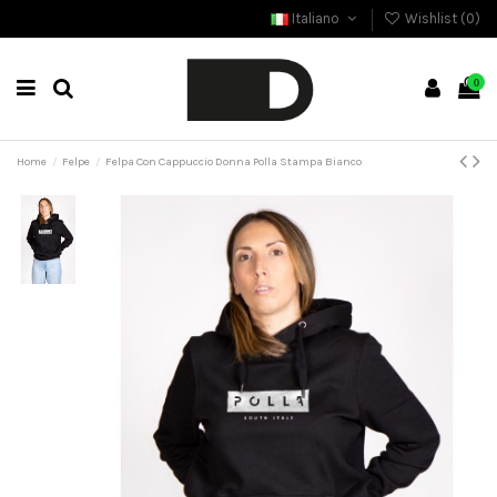
Italiano
Wishlist (
0
)
0
Home
Felpe
Felpa Con Cappuccio Donna Polla Stampa Bianco