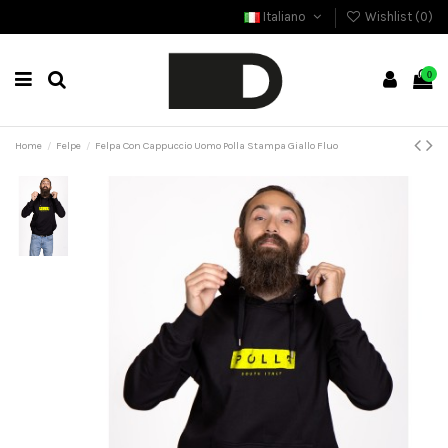
Italiano
Wishlist (
0
)
0
Home
Felpe
Felpa Con Cappuccio Uomo Polla Stampa Giallo Fluo