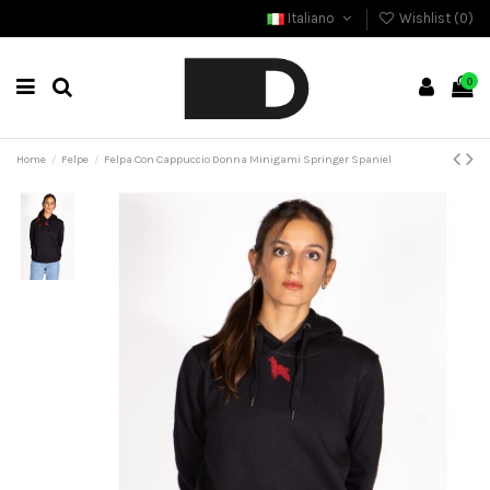
Italiano
Wishlist (
0
)
0
Home
Felpe
Felpa Con Cappuccio Donna Minigami Springer Spaniel