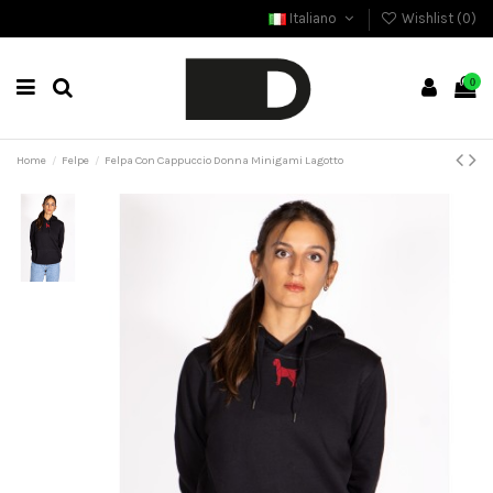
Italiano
Wishlist (
0
)
0
Home
Felpe
Felpa Con Cappuccio Donna Minigami Lagotto