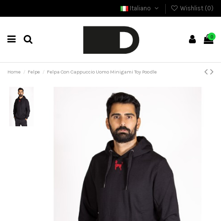
Italiano
Wishlist (
0
)
0
Home
Felpe
Felpa Con Cappuccio Uomo Minigami Toy Poodle