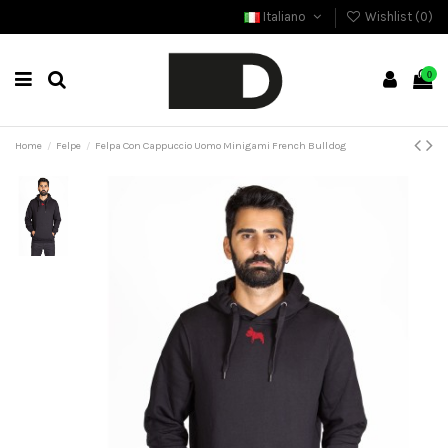
Italiano
Wishlist (
0
)
0
Home
Felpe
Felpa Con Cappuccio Uomo Minigami French Bulldog