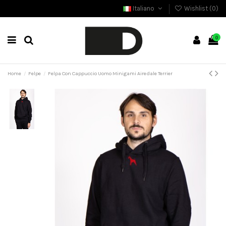
Italiano
Wishlist (
0
)
0
Home
Felpe
Felpa Con Cappuccio Uomo Minigami Airedale Terrier