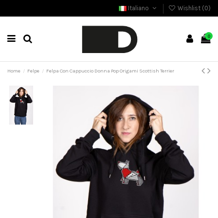
Italiano
Wishlist (
0
)
0
Home
Felpe
Felpa Con Cappuccio Donna Pop Origami Scottish Terrier