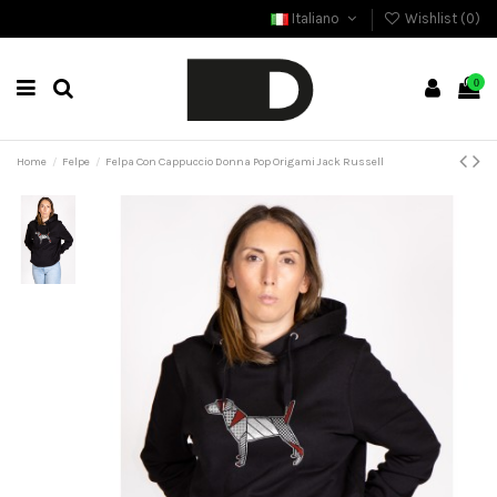
Italiano
Wishlist (
0
)
0
Home
Felpe
Felpa Con Cappuccio Donna Pop Origami Jack Russell