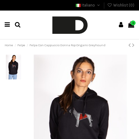
Italiano
Wishlist (
0
)
0
Home
Felpe
Felpa Con Cappuccio Donna Pop Origami Greyhound