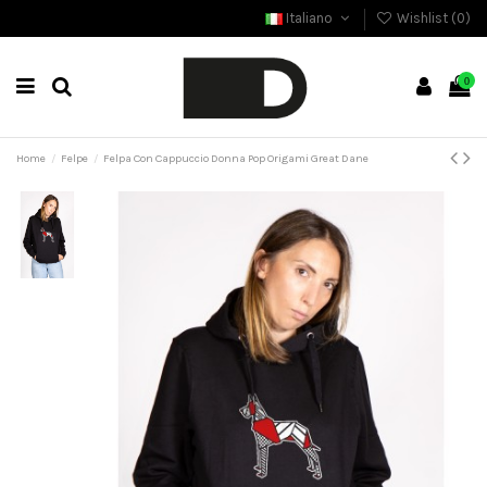
Italiano
Wishlist (
0
)
0
Home
Felpe
Felpa Con Cappuccio Donna Pop Origami Great Dane