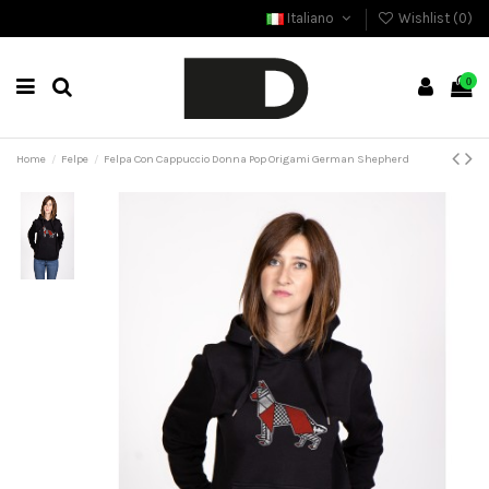
Italiano
Wishlist (
0
)
0
Home
Felpe
Felpa Con Cappuccio Donna Pop Origami German Shepherd