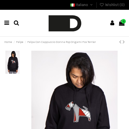
Italiano
Wishlist (
0
)
0
Home
Felpe
Felpa Con Cappuccio Donna Pop Origami Fox Terrier