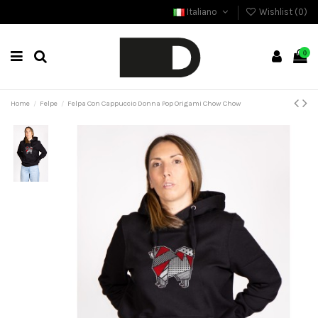
Italiano
Wishlist (
0
)
0
Home
Felpe
Felpa Con Cappuccio Donna Pop Origami Chow Chow