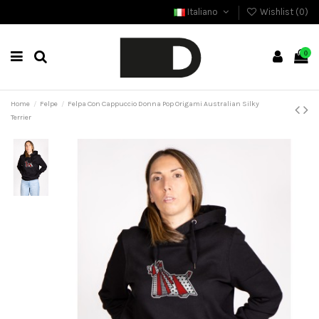
Italiano
Wishlist (
0
)
0
Home
Felpe
Felpa Con Cappuccio Donna Pop Origami Australian Silky
Terrier