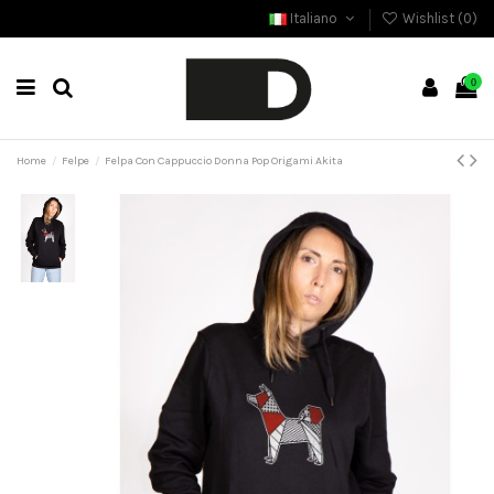
Italiano
Wishlist (
0
)
0
Home
Felpe
Felpa Con Cappuccio Donna Pop Origami Akita