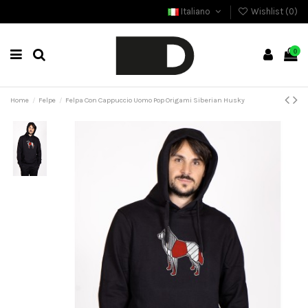
Italiano
Wishlist (
0
)
0
Home
Felpe
Felpa Con Cappuccio Uomo Pop Origami Siberian Husky