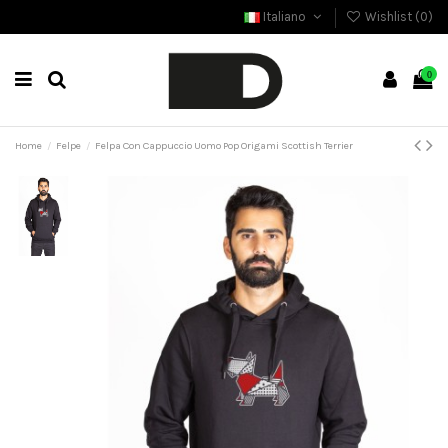
Italiano
Wishlist (
0
)
0
Home
Felpe
Felpa Con Cappuccio Uomo Pop Origami Scottish Terrier