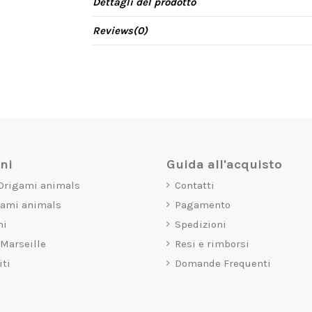
Dettagli del prodotto
Reviews
(0)
oni
Guida all'acquisto
 Origami animals
Contatti
gami animals
Pagamento
mi
Spedizioni
 Marseille
Resi e rimborsi
iti
Domande Frequenti