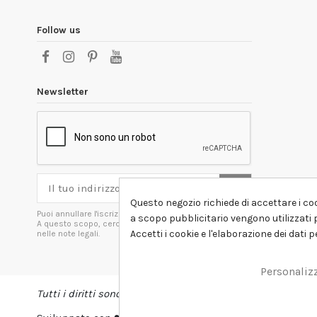
Follow us
Newsletter
Questo negozio richiede di accettare i coo
Puoi annullare l'iscrizione in ogni momenti.
a scopo pubblicitario vengono utilizzati p
A questo scopo, cerca le info di contatto
Accetti i cookie e l'elaborazione dei dati 
nelle note legali.
Personaliz
Tutti i diritti sono riservati DSHIRT - P.IVA 04979670652