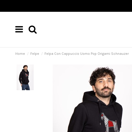
Home
Felpe
Felpa Con Cappuccio Uomo Pop Origami Schnauzer