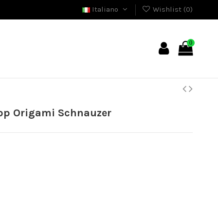
Italiano
Wishlist (
0
)
0
op Origami Schnauzer