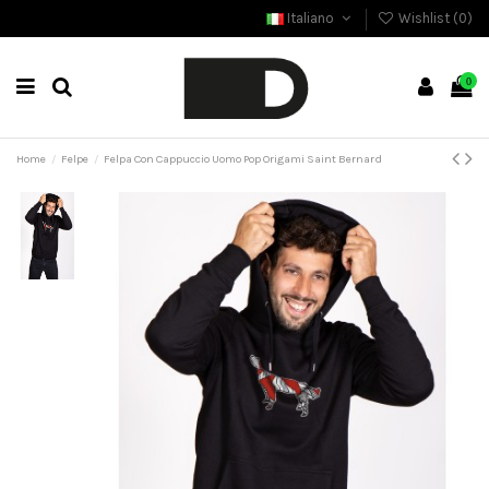
Italiano
Wishlist (
0
)
0
Home
Felpe
Felpa Con Cappuccio Uomo Pop Origami Saint Bernard