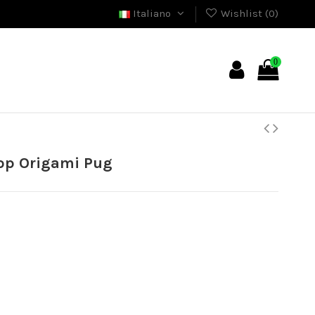
Italiano
Wishlist (
0
)
0
op Origami Pug