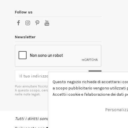
Follow us
Newsletter
Questo negozio richiede di accettare i coo
Puoi annullare l'iscrizione in ogni momenti.
a scopo pubblicitario vengono utilizzati p
A questo scopo, cerca le info di contatto
Accetti i cookie e l'elaborazione dei dati 
nelle note legali.
Personaliz
Tutti i diritti sono riservati DSHIRT - P.IVA 04979670652