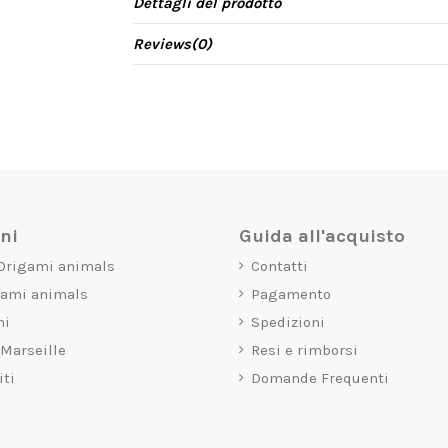
Dettagli del prodotto
Reviews
(0)
oni
Guida all'acquisto
 Origami animals
Contatti
gami animals
Pagamento
mi
Spedizioni
 Marseille
Resi e rimborsi
iti
Domande Frequenti