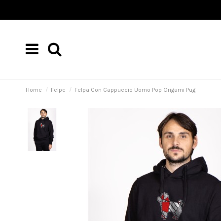
Home
Felpe
Felpa Con Cappuccio Uomo Pop Origami Pug