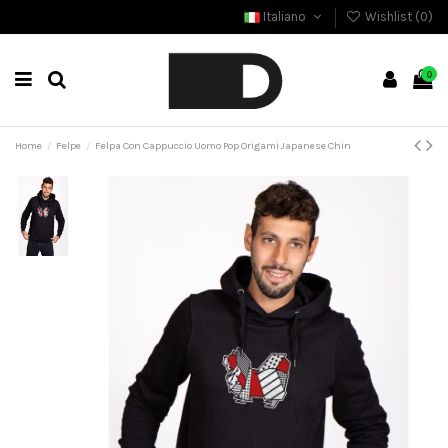
Italiano
Wishlist (
0
)
0
Home
Felpe
Felpa Con Cappuccio Uomo Pop Origami Japanese Chin