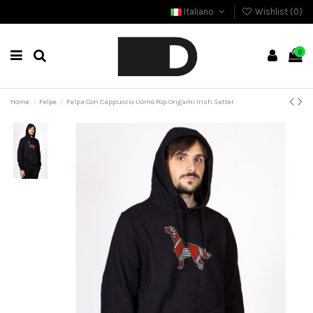
Italiano
Wishlist (
0
)
0
Home
Felpe
Felpa Con Cappuccio Uomo Pop Origami Irish Setter