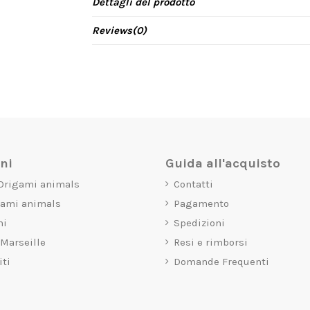
Dettagli del prodotto
Reviews
(0)
oni
Guida all'acquisto
 Origami animals
Contatti
gami animals
Pagamento
mi
Spedizioni
 Marseille
Resi e rimborsi
iti
Domande Frequenti