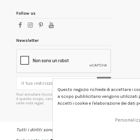
Follow us
Newsletter
Questo negozio richiede di accettare i coo
Puoi annullare l'iscrizione in ogni momenti.
a scopo pubblicitario vengono utilizzati p
A questo scopo, cerca le info di contatto
Accetti i cookie e l'elaborazione dei dati 
nelle note legali.
Personaliz
Tutti i diritti sono riservati DSHIRT - P.IVA 04979670652