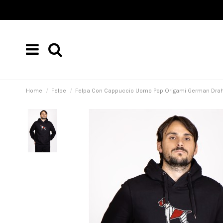
Home
Felpe
Felpa Con Cappuccio Uomo Pop Origami German Dra