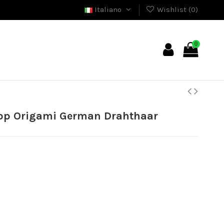
Italiano
Wishlist (
0
)
0
op Origami German Drahthaar