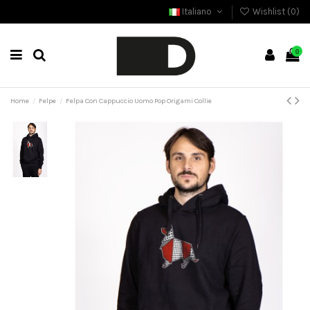
Italiano
Wishlist (
0
)
0
Home
Felpe
Felpa Con Cappuccio Uomo Pop Origami Collie