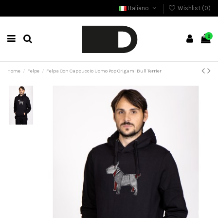
Italiano
Wishlist (
0
)
0
Home
Felpe
Felpa Con Cappuccio Uomo Pop Origami Bull Terrier