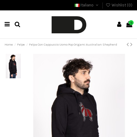
Italiano
Wishlist (
0
)
0
Home
Felpe
Felpa Con Cappuccio Uomo Pop Origami Australian Shepherd