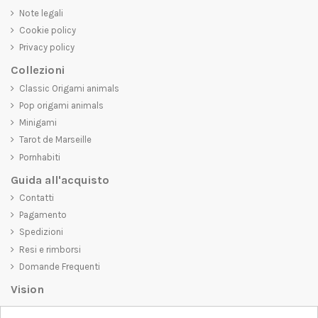
Note legali
Cookie policy
Privacy policy
Collezioni
Classic Origami animals
Pop origami animals
Minigami
Tarot de Marseille
Pornhabiti
Guida all'acquisto
Contatti
Pagamento
Spedizioni
Resi e rimborsi
Domande Frequenti
Vision
D-SHIRT
si impegna a creare prodotti di alta qualità che non solo siano