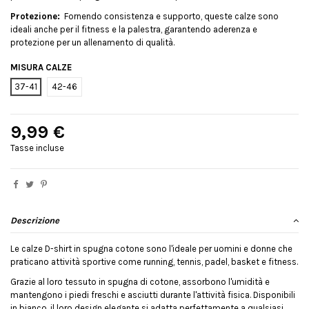
Protezione:
Fornendo consistenza e supporto, queste calze sono
ideali anche per il fitness e la palestra, garantendo aderenza e
protezione per un allenamento di qualità.
MISURA CALZE
37-41
42-46
9,99 €
Tasse incluse
Descrizione
Le calze D-shirt in spugna cotone sono l'ideale per uomini e donne che
praticano attività sportive come running, tennis, padel, basket e fitness.
Grazie al loro tessuto in spugna di cotone, assorbono l'umidità e
mantengono i piedi freschi e asciutti durante l'attività fisica. Disponibili
in bianco, il loro design elegante si adatta perfettamente a qualsiasi