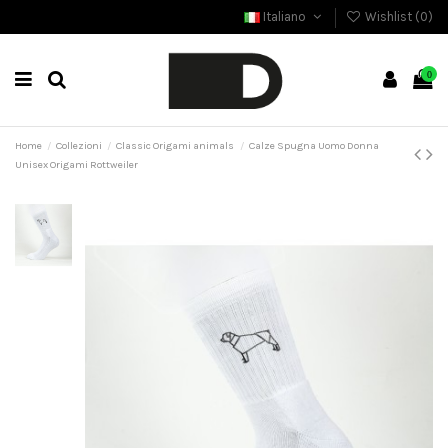
Italiano
Wishlist (
0
)
0
Home
Collezioni
Classic Origami animals
Calze Spugna Uomo Donna
Unisex Origami Rottweiler