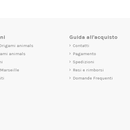
oni
Guida all'acquisto
 Origami animals
Contatti
gami animals
Pagamento
mi
Spedizioni
 Marseille
Resi e rimborsi
iti
Domande Frequenti