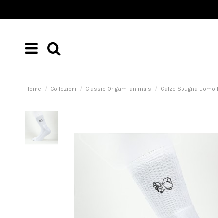
Home
Collezioni
Classic Origami animals
Calze Spugna Uomo D