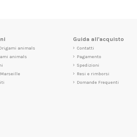
oni
Guida all'acquisto
 Origami animals
Contatti
gami animals
Pagamento
mi
Spedizioni
 Marseille
Resi e rimborsi
iti
Domande Frequenti