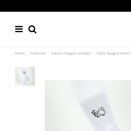
Home
Collezioni
Classic Origami animals
Calze Spugna Uomo D