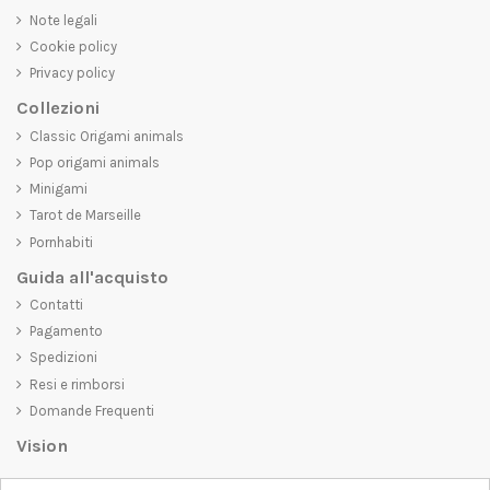
Note legali
Cookie policy
Privacy policy
Collezioni
Classic Origami animals
Pop origami animals
Minigami
Tarot de Marseille
Pornhabiti
Guida all'acquisto
Contatti
Pagamento
Spedizioni
Resi e rimborsi
Domande Frequenti
Vision
D-SHIRT
si impegna a creare prodotti di alta qualità che non solo siano