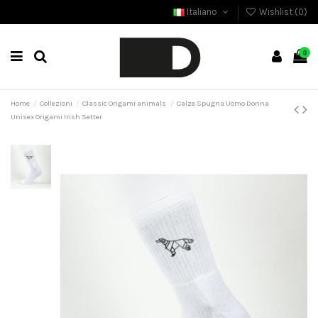
Italiano
Wishlist (
0
)
0
Home
Collezioni
Classic Origami animals
Calze Spugna Uomo Donna
Unisex Origami Irish Setter