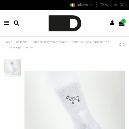
Italiano
Wishlist (
0
)
0
Home
Collezioni
Classic Origami animals
Calze Spugna Uomo Donna
Unisex Origami Boxer