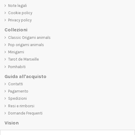
Note legali
Cookie policy
Privacy policy
Collezioni
Classic Origami animals
Pop origami animals
Minigami
Tarot de Marseille
Pornhabiti
Guida all'acquisto
Contatti
Pagamento
Spedizioni
Resi e rimborsi
Domande Frequenti
Vision
D-SHIRT
si impegna a creare prodotti di alta qualità che non solo siano