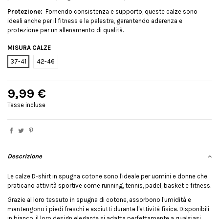
Protezione:
Fornendo consistenza e supporto, queste calze sono
ideali anche per il fitness e la palestra, garantendo aderenza e
protezione per un allenamento di qualità.
MISURA CALZE
37-41
42-46
9,99 €
Tasse incluse
Descrizione
Le calze D-shirt in spugna cotone sono l'ideale per uomini e donne che
praticano attività sportive come running, tennis, padel, basket e fitness.
Grazie al loro tessuto in spugna di cotone, assorbono l'umidità e
mantengono i piedi freschi e asciutti durante l'attività fisica. Disponibili
in bianco, il loro design elegante si adatta perfettamente a qualsiasi